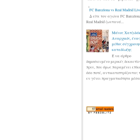
FC Barcelona vs Real Madrid Liv
Δ είτε τον αγώνα FC Barcelona
Real Madrid ζωντανά...
Μάνος Χατζιδάκ
Αναρχικός, ένας
μύθος σύγχρονη
καταδίωξης
Έ να άρθρο
δημοσιευμένο μερικές δεκαετίε
πριν, που όμως παραμένει επίκ
όσο ποτέ, αντικατοπτρίζοντας 
εν γένει πραγματικότητα μέσα 