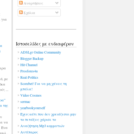
Αναρτήσεις
Σχόλια
ς
, για
Ιστοσελίδες με ενδιαφέρον
ρα
α
ADSLgr Online Community
Blogger Backup
Hit Channel
μερα
Prosfores4u
Real-Politics
ό, με
Scorebet! Για να μη χάνεις τη
λόκα
μπάλα!
ς ...
Video Cosmos
ρα”
sermac
ία της
yearbookyourself
Έχεις κάτι που δεν χρειάζεσαι μην
ων
το πετάξεις χάρισε το
κα να
Αναζήτηση Mp3 κομματιών
. Ένα
Αντίπαρος
ιμώ...