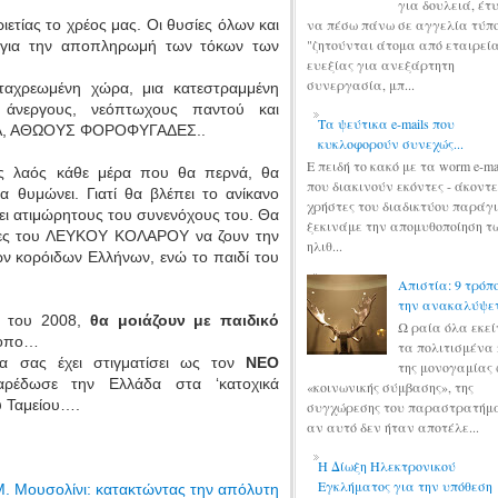
για δουλειά, έτ
ιετίας το χρέος μας. Οι θυσίες όλων και
να πέσω πάνω σε αγγελία τύπ
"ζητούνται άτομα από εταιρεί
ν για την αποπληρωμή των τόκων των
ευεξίας για ανεξάρτητη
συνεργασία, μπ...
ταχρεωμένη χώρα, μια κατεστραμμένη
, άνεργους, νεόπτωχους παντού και
Τα ψεύτικα e-mails που
Α, ΑΘΩΟΥΣ ΦΟΡΟΦΥΓΑΔΕΣ..
κυκλοφορούν συνεχώς...
Ε πειδή το κακό με τα worm e-mai
ός λαός κάθε μέρα που θα περνά, θα
που διακινούν εκόντες - άκοντε
υμώνει. Γιατί θα βλέπει το ανίκανο
χρήστες του διαδικτύου παράγι
ει ατιμώρητους του συνενόχους του. Θα
ξεκινάμε την απομυθοποίηση τ
ατίες του ΛΕΥΚΟΥ ΚΟΛΑΡΟΥ να ζουν την
ηλιθ...
ν κορόιδων Ελλήνων, ενώ το παιδί του
Απιστία: 9 τρόπ
την ανακαλύψε
ου του 2008,
θα μοιάζουν με παιδικό
Ω ραία όλα εκε
τοπο…
τα πολιτισμένα 
θα σας έχει στιγματίσει ως τον
ΝΕΟ
της μονογαμίας 
έδωσε την Ελλάδα στα ‘κατοχικά
«κοινωνικής σύμβασης», της
ύ Ταμείου….
συγχώρεσης του παραστρατήμα
αν αυτό δεν ήταν αποτέλε...
Η Δίωξη Ηλεκτρονικού
Εγκλήματος για την υπόθεση
Μ. Μουσολίνι: κατακτώντας την απόλυτη