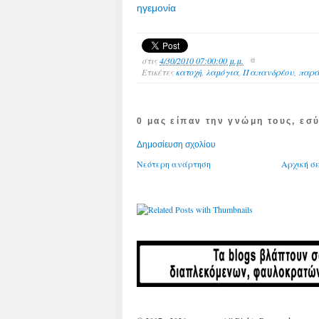
ηγεμονία
στις
4/30/2010 07:00:00 μ.μ.
Ετικέτες
κατοχή
,
λαμόγια
,
Παπανδρέου
,
παρά
0 μας είπαν την γνώμη τους, εσύ
Δημοσίευση σχολίου
Νεότερη ανάρτηση
Αρχική σ