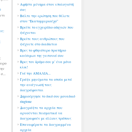
Αφήστε μύνημα στον υπολογιστή
e
σας
 vs
Βάλτε την ερώτηση που θέλετε
στον “Εκατομμυριούχο”
Βρείτε το εγχειρίδιο οδηγιών που
ις:
ψάχνεται
Βρείτε τους ανθρώπους που
ς
ψάχνετε στο διαδίκτυο
Βρες το φθηνότερο πρατήριο
καύσιμων της γειτονιά σου
ς
Βρες τον δρόμο σου μ’ ένα μόνο
αιρο
κλικ!
την
Γιά την ΑΜΑΛΙΑ...
σ...
Γράψε μηνύματα τα οποία μετά
την ανάγνωσή τους
διαγράφονται
Δημιούργησε το δικό σου μοναδικό
ringtone
Διαγράψτε τα αρχεία που
αρνούνται πεισματικά να
διαγραφούν με άλλους τρόπους
Επαναφέρατε τα διαγραμμένα
αρχεία