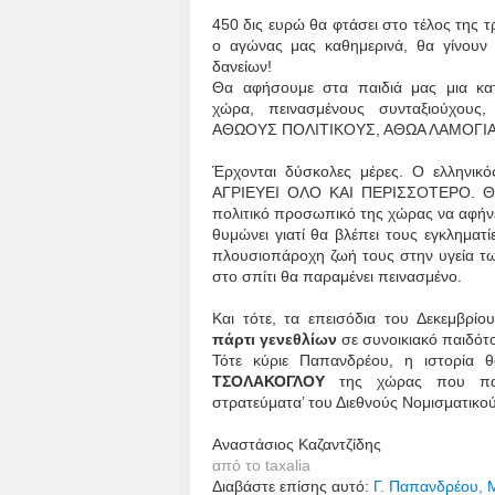
450 δις ευρώ θα φτάσει στο τέλος της τρ
ο αγώνας μας καθημερινά, θα γίνου
δανείων!
Θα αφήσουμε στα παιδιά μας μια κα
χώρα, πεινασμένους συνταξιούχους
ΑΘΩΟΥΣ ΠΟΛΙΤΙΚΟΥΣ, ΑΘΩΑ ΛΑΜΟΓΙ
Έρχονται δύσκολες μέρες. Ο ελληνικ
ΑΓΡΙΕΥΕΙ ΟΛΟ ΚΑΙ ΠΕΡΙΣΣΟΤΕΡΟ. Θα θ
πολιτικό προσωπικό της χώρας να αφήν
θυμώνει γιατί θα βλέπει τους εγκλημ
πλουσιοπάροχη ζωή τους στην υγεία τω
στο σπίτι θα παραμένει πεινασμένο.
Και τότε, τα επεισόδια του Δεκεμβρί
πάρτι γενεθλίων
σε συνοικιακό παιδό
Τότε κύριε Παπανδρέου, η ιστορία 
ΤΣΟΛΑΚΟΓΛΟΥ
της χώρας που παρ
στρατεύματα’ του Διεθνούς Νομισματικο
Αναστάσιος Καζαντζίδης
από το
taxalia
Διαβάστε επίσης αυτό:
Γ. Παπανδρέου, 