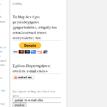
Loading
,
ς
Το blog δεν έχει
δι
μεγαλόσχημους
οποία
χρηματοδότες, στηρίζεται
αποκλειστικά στους
αναγνώστες του
ς, ο
ού
ς
νομού
 που
Σχόλια-Παρατηρήσεις
στείλτε e-mail εδώ>>
αν
 του
Σας άρεσε το blog, πες στο σ' ένα
φίλο:
ντας