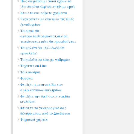
Πως να μάθουμε ποιοι έχουν το
ίδιο πακέτο καρτοκινητής με εμάς
Στείλτε και λάβετε χρήματα
Συγκρίνετε με ένα κλικ τις τιμές
ξενοδοχείων
Τα e-mail θα
αυτοκαταστρέφονται,δεν θα
τυπώνονται ούτε θα προωθούνται
Τα καλύτερα 18+2 δωρεάν
εργαλεία!
Τα καλύτερα sites με wallpapers
Τεχνίτες on-Line
Τσιλιαδόρος
Φούσκα
Φτιάξτε μια πινακίδα των
αμερικάνικων εκκλησιών
Φτιάξτε την δική σας πινακίδα
κινδύνου
Φτιάξτε το γενεολογικό σας
δένδρο μέσα από το Διαδίκτυο
Ψηφιακοί χάρτες