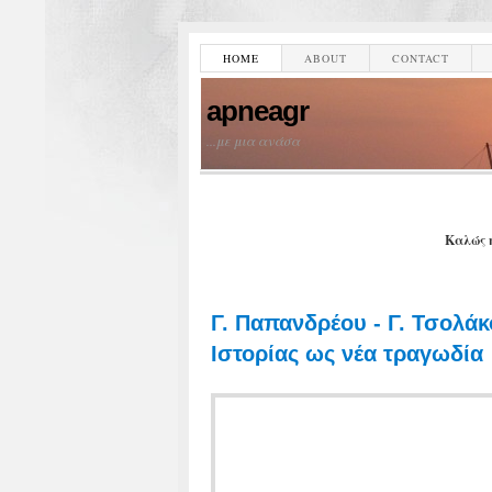
HOME
ABOUT
CONTACT
apneagr
...με μια ανάσα
Καλώς 
Γ. Παπανδρέου - Γ. Τσολά
Ιστορίας ως νέα τραγωδία