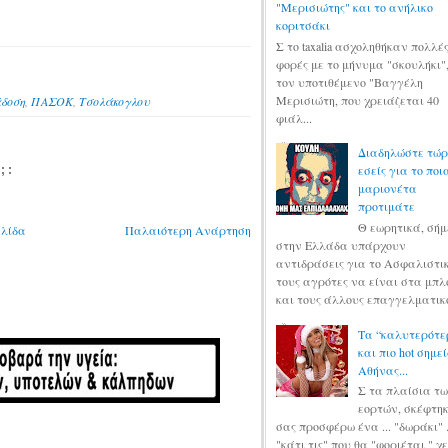
"Μερισιώτης" και το ανήλικο
κοριτσάκι
Σ το taxalia ασχοληθήκαν πολλέ
φορές με το μήνυμα "σκουλήκι"
τον υποτιθέμενο "Βαγγέλη
Μερισιώτη, που χρειάζεται 40
δοση
,
ΠΑΣΟΚ
,
Τσολάκογλου
φιάλ...
Διαδηλώστε τώ
εσείς για το ποι
;:
μαριονέτα
προτιμάτε
Θ εωρητικά, σή
ελίδα
Παλαιότερη Ανάρτηση
στην Ελλάδα υπάρχουν
αντιδράσεις για το Ασφαλιστικ
τους αγρότες να είναι στα μπ
και τους άλλους επαγγελματικού
Τα “καλυτερότε
και πιο hot σημε
Αθήνας...
Σ τα πλαίσια τ
εορτών, σκέφτη
σας προσφέρω ένα ... "δωράκι" 
"κάτι τις" που θα "φοριέται " χε