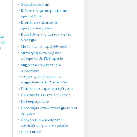
Θερμιδομετρητής
Κάντε την φωτογραφία σας
προτωσέλιδο
Κίνηση των πλοίων σε
πραγματικό χρόνο
Κατεβάστε την μαϊμού από το
ive
διάστημα
ς-Μη
Μάθε για το παρελθόν σου!!!
α
Μετατρέψτε το blog σας
αυτόματα σε PDF αρχείο
Μηχανή αναζήτησης για
ανθρώπους
Οδηγός χρήσης δημόσιων
υπηρεσιών μεσω Διαδικτύου
Παίξτε με τις φωτογραφίες σας
Πεινάσατε; θέλετε σουβλάκι;
Ποδοσφαιρο Live
Προσφορές από καταστήματα και
όχι μόνο
Πρόγραμμα διαχείρησης
αποδείξεων για την εφορεία
Πυθία online