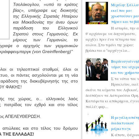
Τσολάκογλου, «υπό το κράτος
Μιχάλης Σάλλας
βίας», υπέγραψε ως διοικητής
εκεί που μας
χρωστούσαν μα
της Ελληνικής Στρατιάς Ηπείρου
πήραν και το βό
και Μακεδονίας την άνευ όρων
Η ιστορία, την 
παράδοση του Ελληνικού
θ' αρχίσουμε να διηγούμαστε,
Στρατού στους Γερμανούς. Εκ
αρχίζει πριν ένα τέταρτο του
μέρους των Γερμανών, το
αιώνα. Στο τιμόνι της χώρας
έγραψε ο αρχηγός των γερμανικών
βρίσκεται ο "αρχάγγελο...
κράιφφενμπεργκ (von Greinffenberg)"
Βαρδινογιάννηδε
νόμος του ισχυρ
οι οι τηλεοπτικοί σταθμοί, όλοι οι
και του χρήματο
κτυο, οι πάντες ασχολούνται με τη νέα
Σ τα νότια του 
παράδοση της διακυβέρνησής της στο
Ηρακλείου, εκεί
ΚΙΟΥ ΦΑΚΗΣ!
σκάνε τα κύματα του Λιβυκού,
δεσπόζουν τα Αστερούσια Όρη.
ής της χώρας, ο...
ελληνικός λαός
Κατάφυτα κι απόκρημνα, έγιν
ς πατρίδας τον εχθρό και στο τέλος
πολλές φορ...
τέλος ΑΠΕΛΕΥΘΕΡΩΣΗ.
Η μεγάλη απάτη
διαδικτυακού
, απώλειες και στο τέλος του δρόμου
μάρκετινγκ
Α ΤΗΣ ΕΛΛΑΔΑΣ!
Κ άποτε, ψάχνο