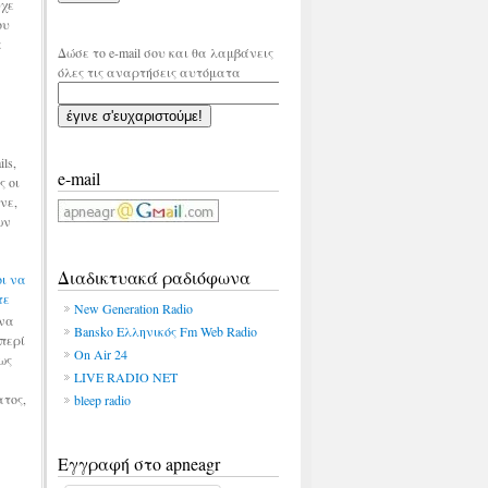
υχε
ου
α
Δώσε το e-mail σου και θα λαμβάνεις
όλες τις αναρτήσεις αυτόματα
ls,
e-mail
ς οι
νε,
ων
Διαδικτυακά ραδιόφωνα
οι να
τε
New Generation Radio
ίνα
Bansko Ελληνικός Fm Web Radio
περί
On Air 24
ως
LIVE RADIO NET
τος,
bleep radio
Εγγραφή στο apneagr