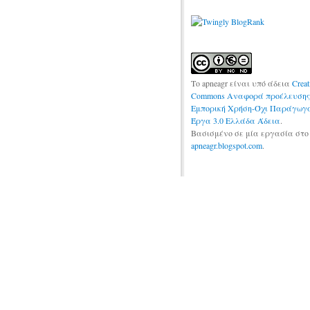
Το apneagr
είναι υπό άδεια
Creat
Commons Αναφορά προέλευση
Εμπορική Χρήση-Όχι Παράγωγ
Έργα 3.0 Ελλάδα Άδεια
.
Βασισμένο σε μία εργασία στο
apneagr.blogspot.com
.